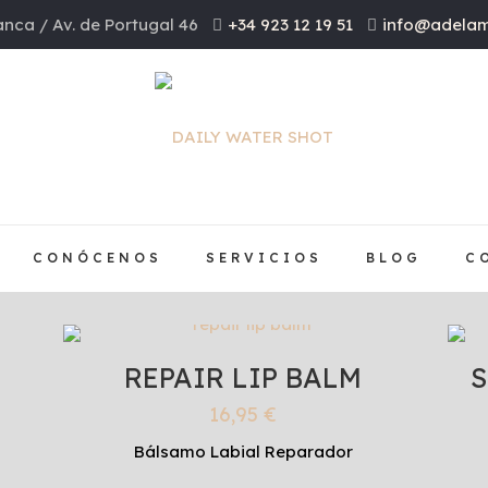
nca / Av. de Portugal 46
+34 923 12 19 51
info@adelam
CONÓCENOS
SERVICIOS
BLOG
C
REPAIR LIP BALM
S
16,95
€
Bálsamo Labial Reparador