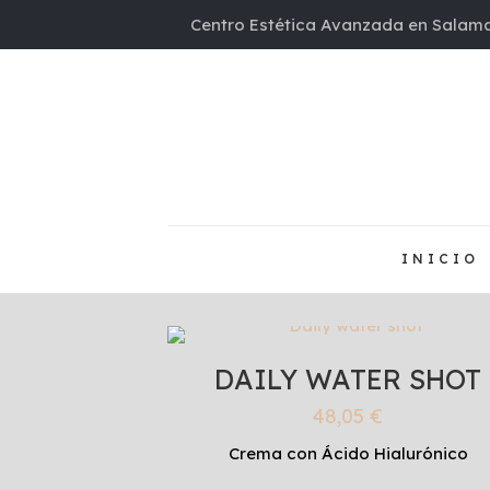
Centro Estética Avanzada en Salama
INICIO
DAILY WATER SHOT
48,05
€
Crema con Ácido Hialurónico