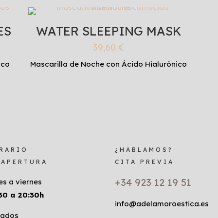
ES
WATER SLEEPING MASK
39,60
€
ico
Mascarilla de Noche con Ácido Hialurónico
RARIO
¿HABLAMOS?
 APERTURA
CITA PREVIA
+34 923 12 19 51
es a viernes
30 a 20:30h
info@adelamoroestica.es
ados