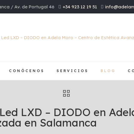
nca / Av. de Portugal 46
+34 923 12 19 51
info@adelam
CONÓCENOS
SERVICIOS
BLOG
C
 Led LXD – DIODO en Adel
nzada en Salamanca