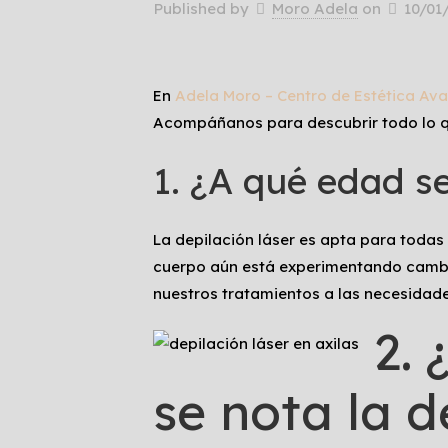
Published by
Moro Adela
on
10/01
En
Adela Moro – Centro de Estética Av
Acompáñanos para descubrir todo lo qu
1. ¿A qué edad s
La depilación láser es apta para todas
cuerpo aún está experimentando cambio
nuestros tratamientos a las necesidade
2.
se nota la d