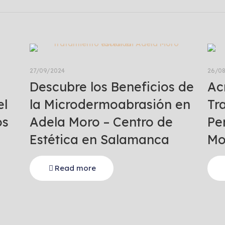
27/09/2024
26/0
Descubre los Beneficios de
Ac
el
la Microdermoabrasión en
Tr
os
Adela Moro – Centro de
Pe
Estética en Salamanca
Mo
Read more