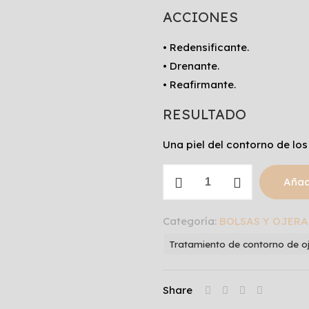
ACCIONES
• Redensificante.
• Drenante.
• Reafirmante.
RESULTADO
Una piel del contorno de los
PLAY
Añadi
_TOTAL
EYE
Categoría:
BOLSAS Y OJERA
TREATMENT
Tratamiento de contorno de o
cantidad
Share