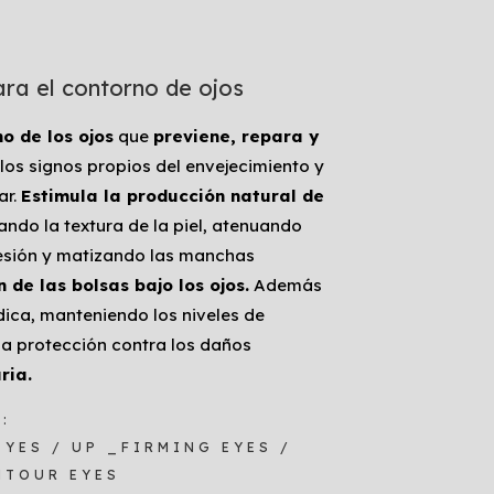
ra el contorno de ojos
o de los ojos
que
previene, repara y
os signos propios del envejecimiento y
ar.
Estimula la producción natural de
ando la textura de la piel, atenuando
resión y matizando las manchas
 de las bolsas bajo los ojos.
Además
ídica, manteniendo los niveles de
la protección contra los daños
ria.
:
YES / UP _FIRMING EYES /
NTOUR EYES