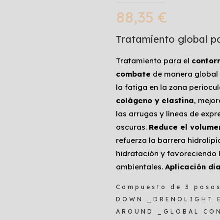
88,35
€
Tratamiento global pa
Tratamiento para el
contorn
combate
de manera global l
la fatiga en la zona periocul
colágeno y elastina
, mejor
las arrugas y líneas de exp
oscuras.
Reduce el volumen
refuerza la barrera hidrolip
hidratación y favoreciendo 
ambientales.
Aplicación dia
Compuesto de 3 pasos
DOWN _DRENOLIGHT E
AROUND _GLOBAL CO