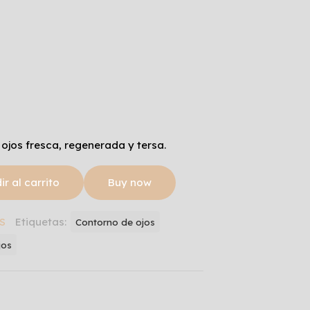
 ojos fresca, regenerada y tersa.
r al carrito
Buy now
S
Etiquetas:
Contorno de ojos
jos