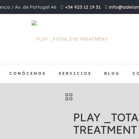
nca / Av. de Portugal 46
+34 923 12 19 51
info@adelam
CONÓCENOS
SERVICIOS
BLOG
C
PLAY _TOTA
TREATMENT