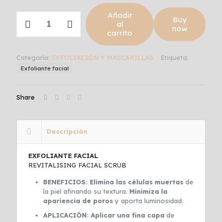
Añadir
REVITALISING
Buy
al
FACIAL
now
carrito
SCRUB
cantidad
Categoría:
EXFOLIACIÓN Y MASCARILLAS
Etiqueta:
Exfoliante facial
Share
Descripción
EXFOLIANTE FACIAL
REVITALISING FACIAL SCRUB
BENEFICIOS:
Elimina las células muertas
de
la piel afinando su textura.
Minimiza la
apariencia de poros
y aporta luminosidad.
APLICACIÓN:
Aplicar una fina capa
de