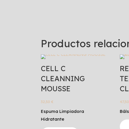
Productos relaci
CELL C
RE
CLEANNING
TE
MOUSSE
C
32,50
€
47,5
Espuma Limpiadora
Bál
Hidratante