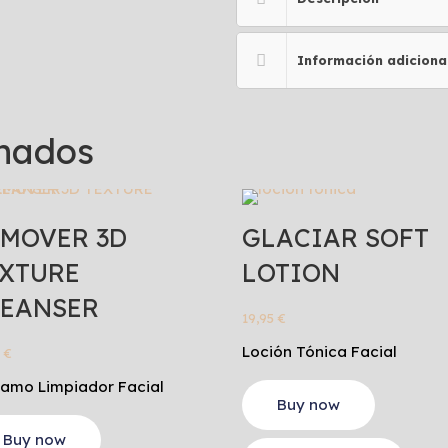
Información adiciona
onados
MOVER 3D
GLACIAR SOFT
XTURE
LOTION
LEANSER
19,95
€
Loción Tónica Facial
0
€
samo Limpiador Facial
Buy now
Buy now