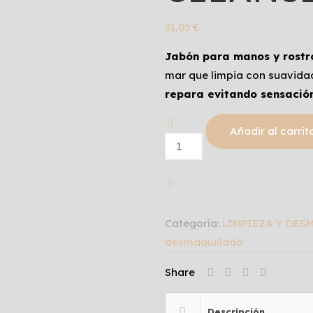
31,05
€
Jabón para manos y rostr
mar que limpia con suavidad 
repara evitando sensació
Añadir al carrit
SEAWATER
CLEANSIG
GEL
cantidad
Categoría:
LIMPIEZA Y DE
desmaquillado
Share
Descripción