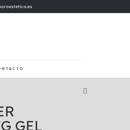
oroestetica.es
ONTACTO
ER
G GEL