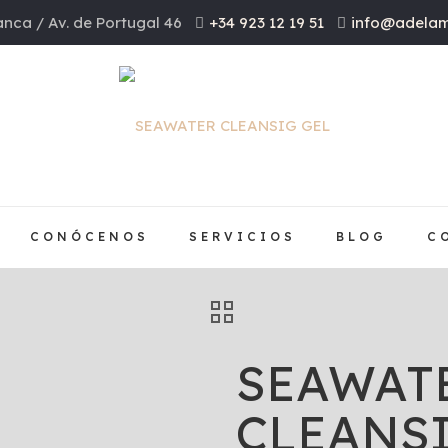
nca / Av. de Portugal 46
+34 923 12 19 51
info@adelam
CONÓCENOS
SERVICIOS
BLOG
C
SEAWAT
CLEANSI