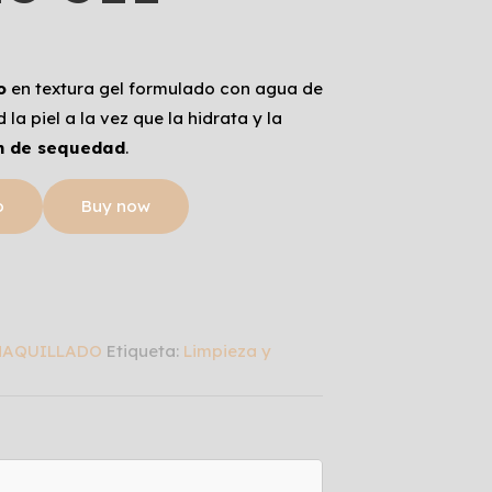
o
en textura gel formulado con agua de
la piel a la vez que la hidrata y la
n de sequedad
.
o
Buy now
SMAQUILLADO
Etiqueta:
Limpieza y