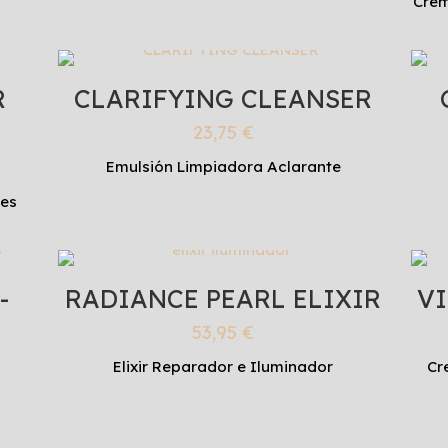
Crem
R
CLARIFYING CLEANSER
23,75
€
Emulsión Limpiadora Aclarante
nes
-
RADIANCE PEARL ELIXIR
VI
53,95
€
Elixir Reparador e Iluminador
Cr