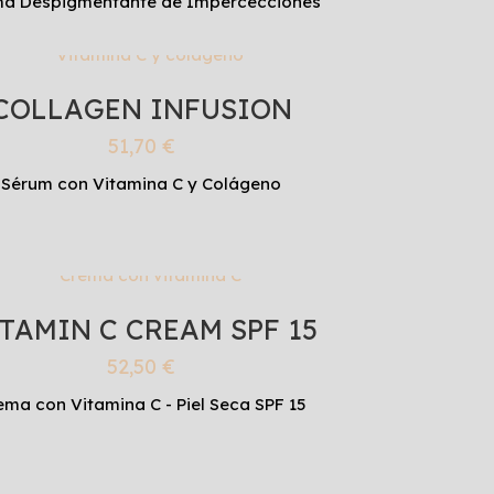
a Despigmentante de Impercecciones
COLLAGEN INFUSION
51,70
€
Sérum con Vitamina C y Colágeno
TAMIN C CREAM SPF 15
52,50
€
ema con Vitamina C - Piel Seca SPF 15