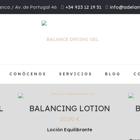
nca / Av. de Portugal 46
+34 923 12 19 51
info@adelam
CONÓCENOS
SERVICIOS
BLOG
C
L
BALANCING LOTION
20,50
€
Loción Equilibrante