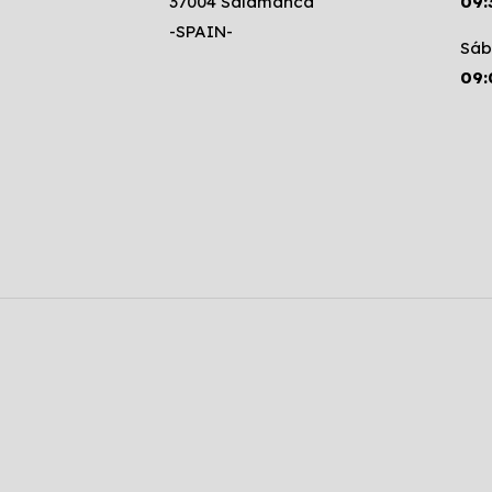
37004 Salamanca
09:
-SPAIN-
Sáb
09: