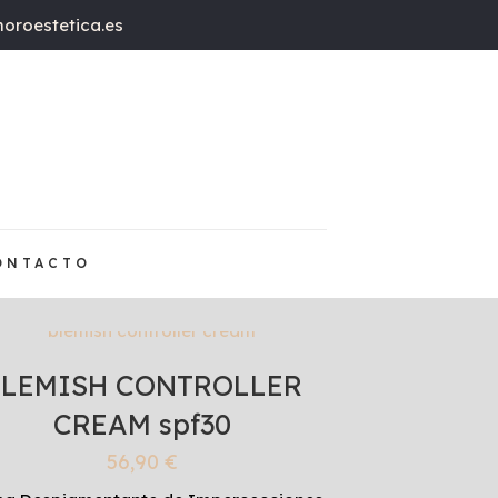
oroestetica.es
ONTACTO
BLEMISH CONTROLLER
CREAM spf30
56,90
€