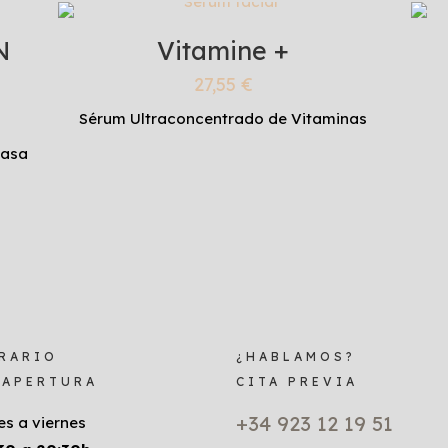
N
Vitamine +
27,55
€
Sérum Ultraconcentrado de Vitaminas
rasa
RARIO
¿HABLAMOS?
 APERTURA
CITA PREVIA
+34 923 12 19 51
es a viernes