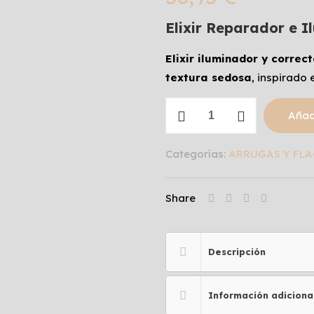
Elixir Reparador e 
Elixir iluminador y correct
textura sedosa
, inspirado e
RADIANCE
Añadi
PEARL
ELIXIR
Categorías:
ARRUGAS Y FLA
cantidad
Share
Descripción
Información adiciona