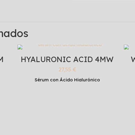
onados
M
HYALURONIC ACID 4MW
27,55
€
Sérum con Ácido Hialurónico