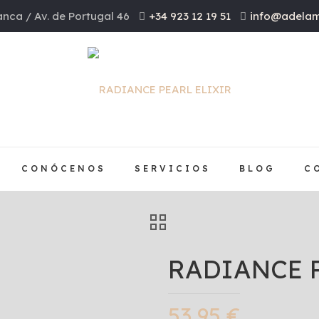
nca / Av. de Portugal 46
+34 923 12 19 51
info@adelam
CONÓCENOS
SERVICIOS
BLOG
C
RADIANCE 
53,95
€