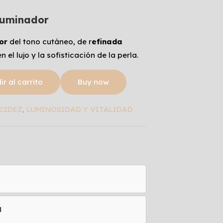
Iluminador
or
del tono cutáneo, de r
efinada
n el lujo y la sofisticación de la perla.
r al carrito
Buy now
CIDEZ
,
LUMINOSIDAD Y VITALIDAD
l