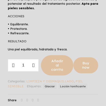
potenciar el resultado del tratamiento posterior.
Apta para
pieles sensibles.
ACCIONES
• Equilibrante.
• Protectora.
• Refrescante.
RESULTADO
Una piel equilibrada, hidratada y fresca.
Añadir
GLACIAR
Buy
al
SOFT
now
carrito
LOTION
cantidad
Categorías:
LIMPIEZA Y DESMAQUILLADO
,
PIEL
SENSIBLE
Etiquetas:
Glaciar
Loción tonificante
Share