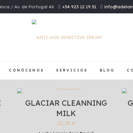
nca / Av. de Portugal 46
+34 923 12 19 51
info@adelam
CONÓCENOS
SERVICIOS
BLOG
C
E
GLACIAR CLEANNING
G
MILK
20,75
€