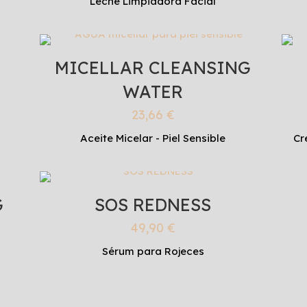
Leche Limpiadora Facial
MICELLAR CLEANSING
WATER
23,66
€
Aceite Micelar - Piel Sensible
Cr
G
SOS REDNESS
49,90
€
Sérum para Rojeces