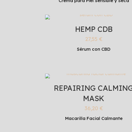
Crema para Piel Sensible y Seca
HEMP CDB
27,55
€
Sérum con CBD
REPAIRING CALMIN
MASK
36,20
€
Macarilla Facial Calmante