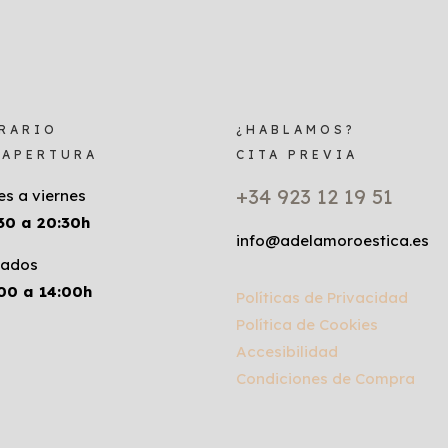
RARIO
¿HABLAMOS?
 APERTURA
CITA PREVIA
+34 923 12 19 51
es a viernes
30 a 20:30h
info@adelamoroestica.es
ados
00 a 14:00h
Políticas de Privacidad
Política de Cookies
Accesibilidad
Condiciones de Compra