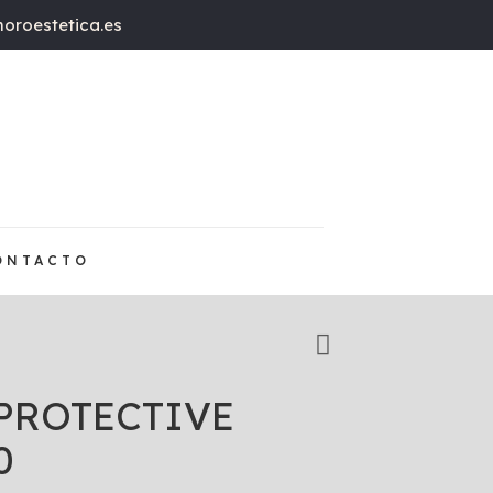
oroestetica.es
ONTACTO
 PROTECTIVE
0