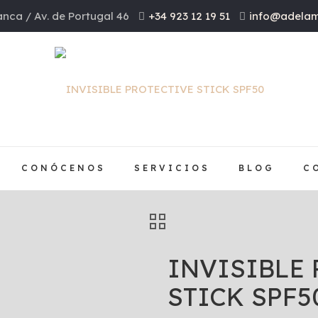
nca / Av. de Portugal 46
+34 923 12 19 51
info@adelam
CONÓCENOS
SERVICIOS
BLOG
C
INVISIBLE
STICK SPF5