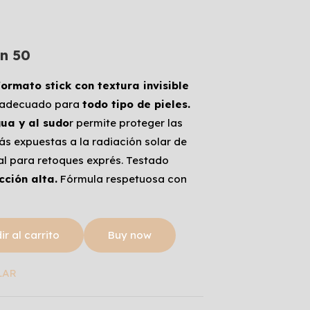
ón 50
formato stick con textura invisible
ón adecuado para
todo tipo de pieles.
gua y al sudo
r permite proteger las
ás expuestas a la radiación solar de
al para retoques exprés. Testado
cción alta.
Fórmula respetuosa con
r al carrito
Buy now
LAR