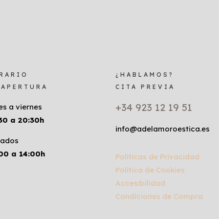
RARIO
¿HABLAMOS?
 APERTURA
CITA PREVIA
+34 923 12 19 51
es a viernes
30 a 20:30h
info@adelamoroestica.es
ados
00 a 14:00h
Políticas de Privacidad
Política de Cookies
Accesibilidad
Condiciones de Compra