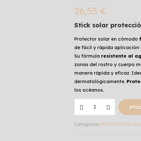
26,55
€
Stick solar protecci
Protector solar en cómodo
de fácil y rápida aplicaci
Su fórmula
resistente al a
zonas del rostro y cuerpo m
manera rápida y eficaz. Ide
dermatológicamente.
Prote
los océanos.
INVISIBLE
Añadi
PROTECTIVE
STICK
Categoría:
PROTECCIÓN SO
SPF50
cantidad