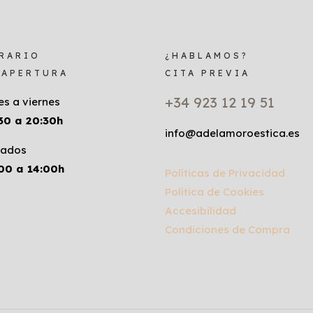
RARIO
¿HABLAMOS?
 APERTURA
CITA PREVIA
+34 923 12 19 51
es a viernes
30 a 20:30h
info@adelamoroestica.es
ados
00 a 14:00h
Políticas de Privacidad
Política de Cookies
Accesibilidad
Condiciones de Compra