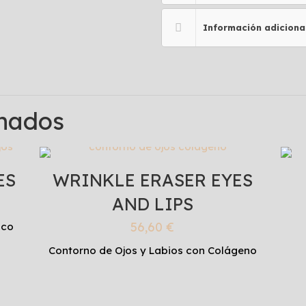
Información adiciona
onados
ES
WRINKLE ERASER EYES
AND LIPS
56,60
€
ico
Contorno de Ojos y Labios con Colágeno