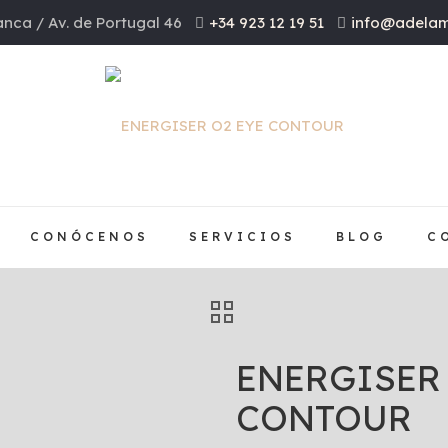
nca / Av. de Portugal 46
+34 923 12 19 51
info@adelam
CONÓCENOS
SERVICIOS
BLOG
C
ENERGISER 
CONTOUR