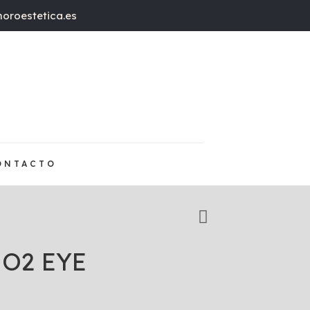
oroestetica.es
ONTACTO
O2 EYE