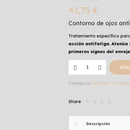
41,75
€
Contorno de ojos anti
Tratamiento específico para
acción antifatiga
.
Atenúa 
primeros signos del envej
ENERGISER
Añadi
O2
EYE
Categoría:
BOLSAS Y OJERA
CONTOUR
cantidad
Share
Descripción