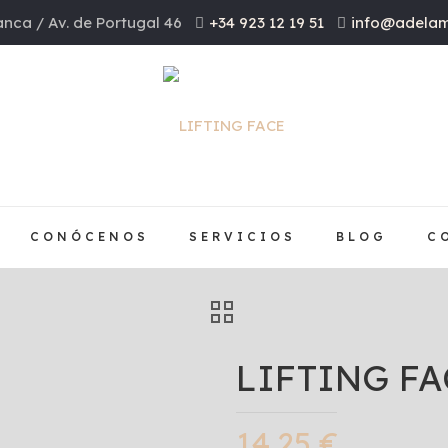
nca / Av. de Portugal 46
+34 923 12 19 51
info@adelam
CONÓCENOS
SERVICIOS
BLOG
C
LIFTING FA
14,25
€