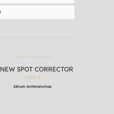
l
ENEW SPOT CORRECTOR
57,60
€
Sérum Antimanchas