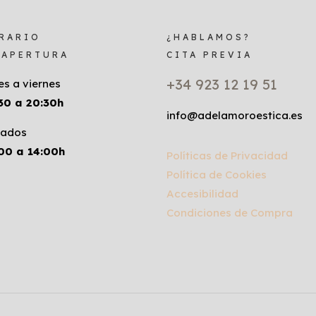
RARIO
¿HABLAMOS?
 APERTURA
CITA PREVIA
+34 923 12 19 51
es a viernes
30 a 20:30h
info@adelamoroestica.es
ados
00 a 14:00h
Políticas de Privacidad
Política de Cookies
Accesibilidad
Condiciones de Compra