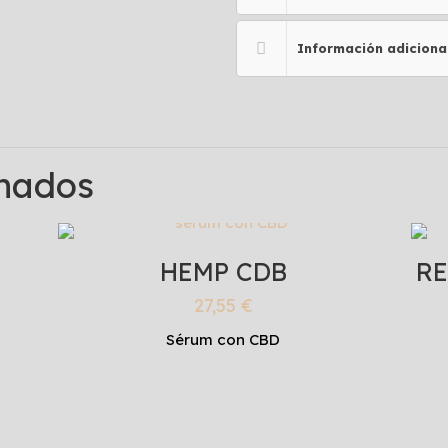
Información adiciona
onados
HEMP CDB
R
27,55
€
Sérum con CBD