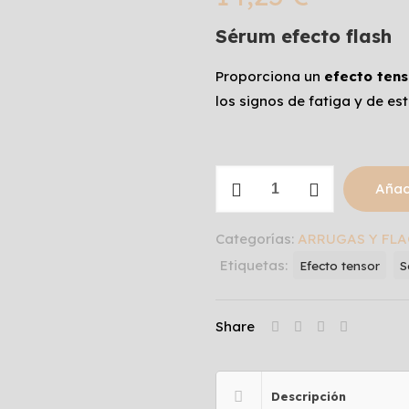
Sérum efecto flash
Proporciona un
efecto ten
los signos de fatiga y de es
LIFTING
Añadi
FACE
cantidad
Categorías:
ARRUGAS Y FLA
Etiquetas:
Efecto tensor
S
Share
Descripción