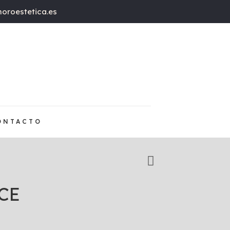
oroestetica.es
ONTACTO
CE