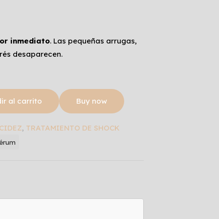
sor inmediato
. Las pequeñas arrugas,
trés desaparecen.
r al carrito
Buy now
CIDEZ
,
TRATAMIENTO DE SHOCK
érum