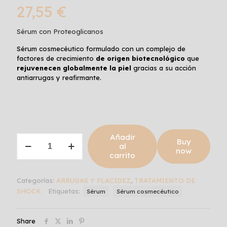
27,55
€
Sérum con Proteoglicanos
Sérum cosmecéutico formulado con un complejo de
factores de crecimiento
de origen biotecnológico
que
rejuvenecen globalmente la piel
gracias a su acción
antiarrugas y reafirmante.
Añadir
PROTEOGLYCAN
Buy
al
EGF
now
carrito
cantidad
Categorías:
ARRUGAS Y FLACIDEZ
,
TRATAMIENTO DE
SHOCK
Etiquetas:
Sérum
Sérum cosmecéutico
Share