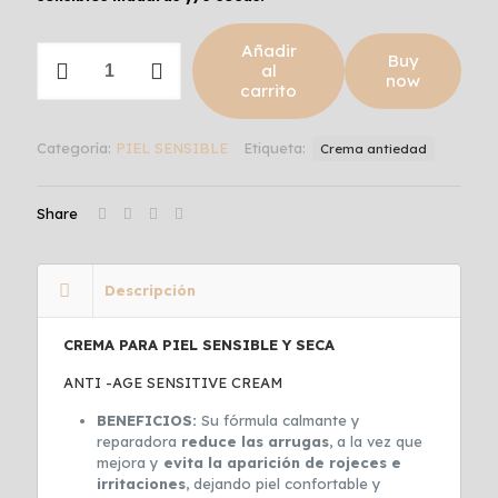
Añadir
ANTI-
Buy
al
AGE
now
carrito
SENSITIVE
CREAM
cantidad
Categoría:
PIEL SENSIBLE
Etiqueta:
Crema antiedad
Share
Descripción
CREMA PARA PIEL SENSIBLE Y SECA
ANTI -AGE SENSITIVE CREAM
BENEFICIOS:
Su fórmula calmante y
reparadora
reduce las arrugas
, a la vez que
mejora y
evita la aparición de rojeces e
irritaciones
, dejando piel confortable y